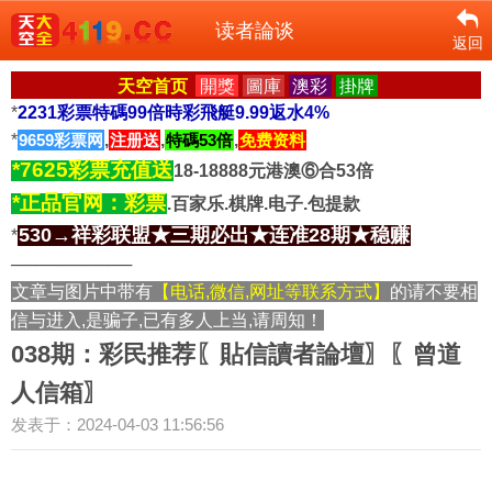
读者論谈
返回
天空首页
開獎
圖庫
澳彩
掛牌
*
2231彩票特碼99倍時彩飛艇9.99返水4%
*
9659彩票网
,
注册送
,
特碼53倍
,
免费资料
*7625彩票充值送
18-18888元港澳⑥合53倍
*正品官网：彩票
.百家乐.棋牌.电子.包提款
530→祥彩联盟★三期必出★连准28期★稳赚
*
──────────
文章与图片中带有
【电话,微信,网址等联系方式】
的请不要相
信与进入,是骗子,已有多人上当,请周知！
038期：彩民推荐〖貼信讀者論壇〗〖曾道
人信箱〗
发表于：2024-04-03 11:56:56