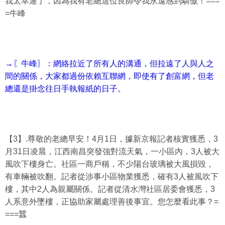
我太幸運了，因為我有老總這位良師令我永遠感到驕傲！===
=牛峰
→〖牛峰〗：網絡拉近了所有人的溝通，但拉遠了人與人之
間的關係，大家都過份依賴互聯網，即使有了創富網，但老
總還是掛念往日手執報紙的日子。
【3】.尊敬的老總早安！4月1日，據新京報記者核實獲悉，3
月31日凌晨，江西南昌突發強對流天氣，一小區內，3人被大
風吹下樓身亡。社區一商戶稱，不少陽台玻璃被大風損毀，
有車輛被吹翻。記者從涉事小區物業獲悉，確有3人被風吹下
樓，其中2人為親屬關係。記者從清水灣社區居委會獲悉，3
人系意外墜樓，正協助家屬處理善後事宜。您怎麼看此事？=
===蠶