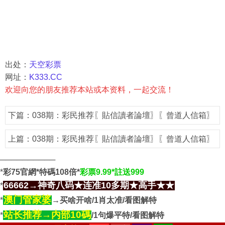
出处：
天空彩票
网址：
K333.CC
欢迎向您的朋友推荐本站或本资料，一起交流！
下篇：
038期：彩民推荐〖貼信讀者論壇〗〖曾道人信箱〗
上篇：
038期：彩民推荐〖貼信讀者論壇〗〖曾道人信箱〗
──────────
*
彩75官網*特碼108倍*
彩票9.99*註送999
66662→神奇八码★连准10多期★高手★★
*
澳门管家婆
*
→买啥开啥/1肖太准/看图解特
站长推荐→内部10碼
*
/1句爆平特/看图解特