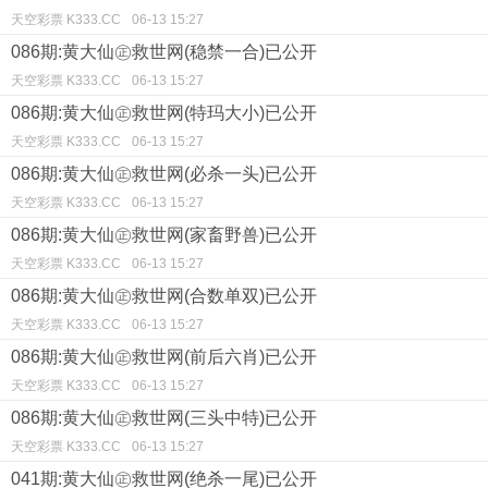
天空彩票 K333.CC
06-13 15:27
086期:黄大仙㊣救世网(稳禁一合)已公开
天空彩票 K333.CC
06-13 15:27
086期:黄大仙㊣救世网(特玛大小)已公开
天空彩票 K333.CC
06-13 15:27
086期:黄大仙㊣救世网(必杀一头)已公开
天空彩票 K333.CC
06-13 15:27
086期:黄大仙㊣救世网(家畜野兽)已公开
天空彩票 K333.CC
06-13 15:27
086期:黄大仙㊣救世网(合数单双)已公开
天空彩票 K333.CC
06-13 15:27
086期:黄大仙㊣救世网(前后六肖)已公开
天空彩票 K333.CC
06-13 15:27
086期:黄大仙㊣救世网(三头中特)已公开
天空彩票 K333.CC
06-13 15:27
041期:黄大仙㊣救世网(绝杀一尾)已公开