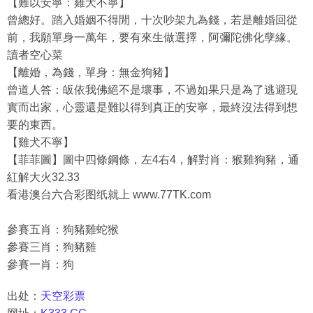
【難以安寧：雞犬不寧】
曾總好。踏入婚姻不得閒，十次吵架九為錢，若是離婚回從
前，我願單身一萬年，要有來生做選擇，阿彌陀佛化孽緣。
讀者空心菜
【離婚，為錢，單身：無金狗豬】
曾道人答：皈依我佛絕不是壞事，不過如果只是為了逃避現
實而出家，心靈還是難以得到真正的安寧，最終沒法得到想
要的東西。
【雞犬不寧】
【菲菲圖】圖中四條鋼條，左4右4，解對肖：猴雞狗豬，通
紅解大火32.33
看港澳台六合彩图纸就上 www.77TK.com
參賽五肖：狗豬雞蛇猴
參賽三肖：狗豬雞
參賽一肖：狗
出处：
天空彩票