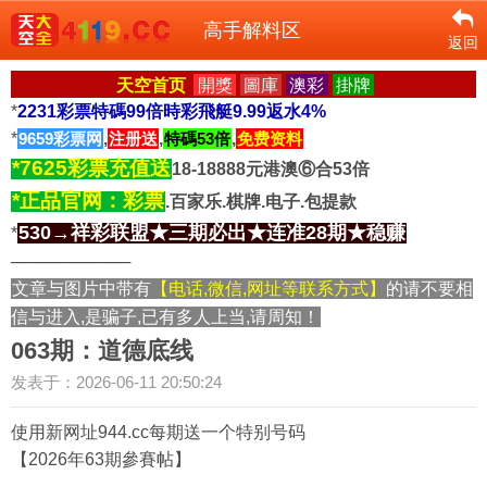
高手解料区
返回
天空首页
開獎
圖庫
澳彩
掛牌
*
2231彩票特碼99倍時彩飛艇9.99返水4%
*
9659彩票网
,
注册送
,
特碼53倍
,
免费资料
*7625彩票充值送
18-18888元港澳⑥合53倍
*正品官网：彩票
.百家乐.棋牌.电子.包提款
530→祥彩联盟★三期必出★连准28期★稳赚
*
──────────
文章与图片中带有
【电话,微信,网址等联系方式】
的请不要相
信与进入,是骗子,已有多人上当,请周知！
063期：道德底线
发表于：2026-06-11 20:50:24
使用新网址944.cc每期送一个特别号码
【2026年63期參賽帖】