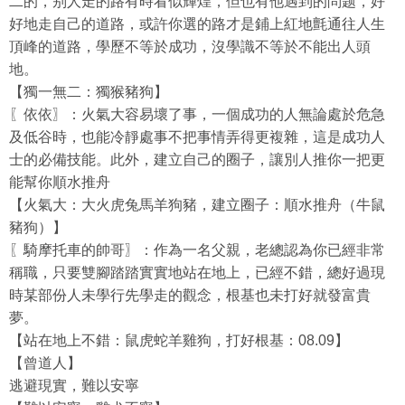
二的，别人走的路有時看似輝煌，但也有他遇到的問题，好
好地走自己的道路，或許你選的路才是鋪上紅地氈通往人生
頂峰的道路，學歷不等於成功，沒學識不等於不能出人頭
地。
【獨一無二：獨猴豬狗】
〖依依〗：火氣大容易壞了事，一個成功的人無論處於危急
及低谷時，也能冷靜處事不把事情弄得更複雜，這是成功人
士的必備技能。此外，建立自己的圈子，讓別人推你一把更
能幫你順水推舟
【火氣大：大火虎兔馬羊狗豬，建立圈子：順水推舟（牛鼠
豬狗）】
〖騎摩托車的帥哥〗：作為一名父親，老總認為你已經非常
稱職，只要雙腳踏踏實實地站在地上，已經不錯，總好過現
時某部份人未學行先學走的觀念，根基也未打好就發富貴
夢。
【站在地上不錯：鼠虎蛇羊雞狗，打好根基：08.09】
【曾道人】
逃避現實，難以安寧