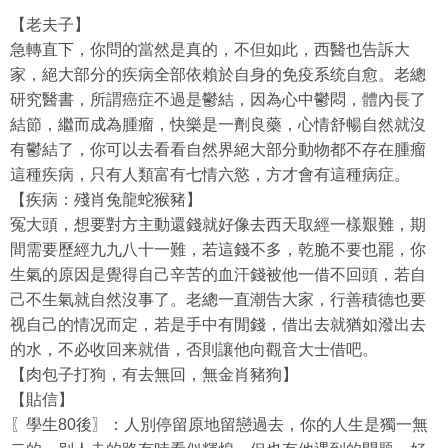
【老夫子】
急轉直下，你問的當然是真的，不但如此，西醫也告訴大
家，絕大部分的疾病全部依賴於自身的免疫系统自愈。老總
研究醫書，所謂癌症不過是鬱結，因為心中鬱悶，體內長了
結節，繼而成為腫瘤，快樂是一劑良藥，心情舒暢自然就沒
有鬱結了，你可以去看看自然界絕大部分動物都不存在腫瘤
這種疾病，只有人類富有七情六慾，方才會有這種病症。
【疾病：殘肖兔龍蛇猴豬】
冤大頭，想要對方主動還錢就好像去西天取經一樣艱難，期
間需要歷經九九八十一難，若這錢不多，乾脆不要也罷，你
生氣的原因是覺得自己辛苦的血汗錢被他一借不回頭，若自
己不生氣就自然沒事了。老總一直潮告大家，行善積德也要
视自己的情况而定，若是手中有閒錢，借出去就猶如潑出去
的水，不必收回来就借，否則讓他向觀音大士借吧。
【肉包子打狗，有去無回，無金肖豬狗】
【貼信】
〖學生80後〗：人別停留原地留戀過去，你的人生是獨一無