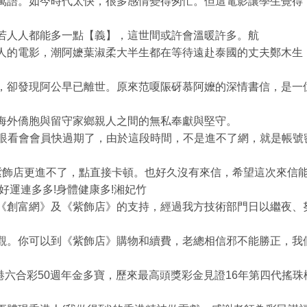
萬語。如今時代太快，很多感情變得匆忙。但這電影讓學生覺得
若人人都能多一點【義】，這世間或許會溫暖許多。航
人的電影，潮阿嬷葉淑柔大半生都在等待遠赴泰國的丈夫鄭木生
，卻發現阿公早已離世。原來范嗄陙砑慕阿嬤的深情書信，是一
海外僑胞與留守家鄉親人之間的無私奉獻與堅守。
好!眼看會會員快過期了，由於這段時間，不是進不了網，就是帳
紫飾店更進不了，點直接卡頓。也好久沒有來信，希望這次來信
好運連多多!身體健康多!湘妃竹
《創富網》及《紫飾店》的支持，經過我方技術部門日以繼夜、
觀。你可以到《紫飾店》購物和續費，老總相信邪不能勝正，我
港六合彩50週年金多寶，歷來最高頭獎彩金見證16年第四代搖