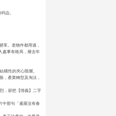
特码边。
大變革。老物件都用過，
人處事有格局，褪去年
處於結構性的夾心階層。
膨脹，產業轉型及淘汰，
烈烈，卻把【情義】二字
片中那句「暹羅沒有春