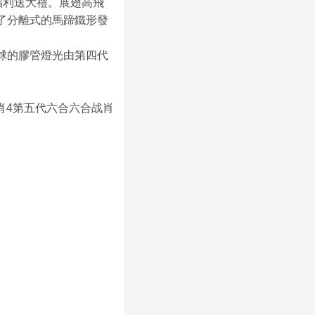
福利送大禮。展翅高飛
了分離式的馬蹄鐵形發
球的膠管燈光由第四代
淹土肖4第五代六合六合战肖