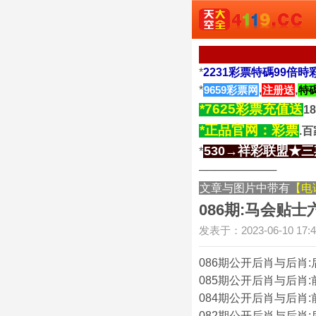
*
2231彩票特碼99倍時
*
9659彩票网
,
注册送
,
特碼
*7625彩票充值送
1
*正品官网：彩票
.
530→祥彩联盟★
*
──────────
文章与图片中带有
【电
086期:马会贴
发表于：2023-06-10 17:4
086期公开后肖与后肖:
085期公开后肖与后肖:
084期公开后肖与后肖:
082期公开后肖与后肖: