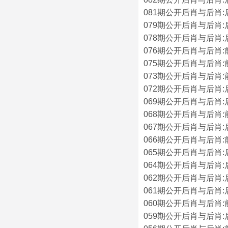
081期公开后肖与后肖:
079期公开后肖与后肖:
078期公开后肖与后肖:
076期公开后肖与后肖:
075期公开后肖与后肖:
073期公开后肖与后肖:
072期公开后肖与后肖:
069期公开后肖与后肖:
068期公开后肖与后肖:
067期公开后肖与后肖:
066期公开后肖与后肖:
065期公开后肖与后肖:
064期公开后肖与后肖:
062期公开后肖与后肖:
061期公开后肖与后肖:
060期公开后肖与后肖:
059期公开后肖与后肖: