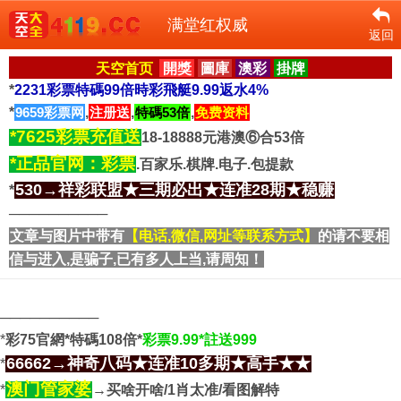
满堂红权威
返回
天空首页
開獎
圖庫
澳彩
掛牌
*
2231彩票特碼99倍時彩飛艇9.99返水4%
*
9659彩票网
,
注册送
,
特碼53倍
,
免费资料
*7625彩票充值送
18-18888元港澳⑥合53倍
*正品官网：彩票
.百家乐.棋牌.电子.包提款
530→祥彩联盟★三期必出★连准28期★稳赚
*
──────────
文章与图片中带有
【电话,微信,网址等联系方式】
的请不要相
信与进入,是骗子,已有多人上当,请周知！
──────────
*
彩75官網*特碼108倍*
彩票9.99*註送999
66662→神奇八码★连准10多期★高手★★
*
澳门管家婆
*
→买啥开啥/1肖太准/看图解特