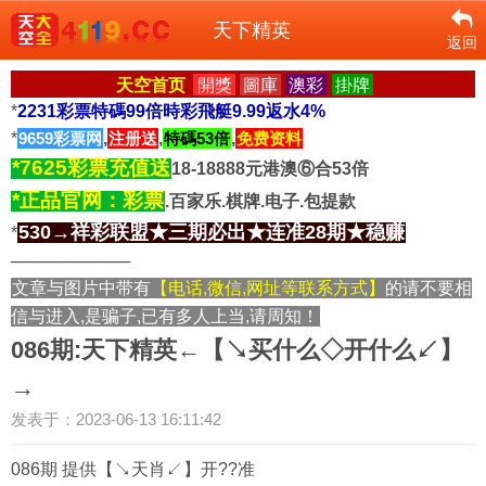
天下精英
返回
天空首页
開獎
圖庫
澳彩
掛牌
*
2231彩票特碼99倍時彩飛艇9.99返水4%
*
9659彩票网
,
注册送
,
特碼53倍
,
免费资料
*7625彩票充值送
18-18888元港澳⑥合53倍
*正品官网：彩票
.百家乐.棋牌.电子.包提款
530→祥彩联盟★三期必出★连准28期★稳赚
*
──────────
文章与图片中带有
【电话,微信,网址等联系方式】
的请不要相
信与进入,是骗子,已有多人上当,请周知！
086期:天下精英←【↘买什么◇开什么↙】
→
发表于：2023-06-13 16:11:42
086期 提供【↘天肖↙】开??准