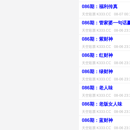
086期：福利传真
天空彩票 K333.CC
08-07 00:
086期：管家婆一句话
天空彩票 K333.CC
08-06 23:
086期：紫财神
天空彩票 K333.CC
08-06 23:
086期：红财神
天空彩票 K333.CC
08-06 23:
086期：绿财神
天空彩票 K333.CC
08-06 23:
086期：老人味
天空彩票 K333.CC
08-06 23:
086期：老版女人味
天空彩票 K333.CC
08-06 23:
086期：蓝财神
天空彩票 K333.CC
08-06 23: