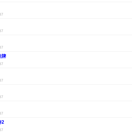
37
37
37
挂牌
37
37
37
37
诗2
37