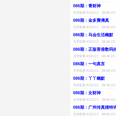
086期：青财神
天空彩票 K333.CC
08-06 23:
086期：金多寶傳真
天空彩票 K333.CC
08-06 23:
086期：马会生活幽默
天空彩票 K333.CC
08-06 23:
086期：正版香港数码
天空彩票 K333.CC
08-06 23:
086期：一句真言
天空彩票 K333.CC
08-06 23:
086期：丫丫幽默
天空彩票 K333.CC
08-06 23:
086期：女财神
天空彩票 K333.CC
08-06 23:
086期：广州传真猜特
天空彩票 K333.CC
08-06 23: