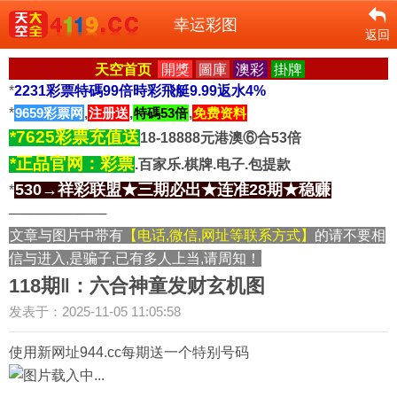
幸运彩图
返回
天空首页
開獎
圖庫
澳彩
掛牌
*
2231彩票特碼99倍時彩飛艇9.99返水4%
*
9659彩票网
,
注册送
,
特碼53倍
,
免费资料
*7625彩票充值送
18-18888元港澳⑥合53倍
*正品官网：彩票
.百家乐.棋牌.电子.包提款
530→祥彩联盟★三期必出★连准28期★稳赚
*
──────────
文章与图片中带有
【电话,微信,网址等联系方式】
的请不要相
信与进入,是骗子,已有多人上当,请周知！
118期‖：六合神童发财玄机图
发表于：2025-11-05 11:05:58
使用新网址944.cc每期送一个特别号码