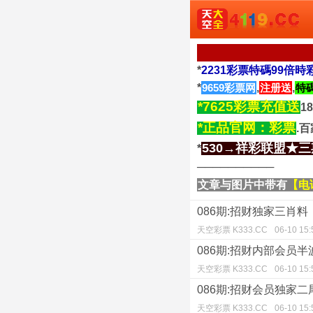
*
2231彩票特碼99倍時
*
9659彩票网
,
注册送
,
特碼
*7625彩票充值送
1
*正品官网：彩票
.
530→祥彩联盟★
*
──────────
文章与图片中带有
【电
086期:招财独家三肖料
天空彩票 K333.CC
06-10 15:
086期:招财内部会员半
天空彩票 K333.CC
06-10 15:
086期:招财会员独家二
天空彩票 K333.CC
06-10 15: