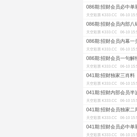
086期:招财会员必中单
天空彩票 K333.CC
06-10 15:
086期:招财会员内部八
天空彩票 K333.CC
06-10 15:
086期:招财会员内幕一
天空彩票 K333.CC
06-10 15:
086期:招财会员一句解
天空彩票 K333.CC
06-10 15:
041期:招财独家三肖料
天空彩票 K333.CC
06-10 15:
041期:招财内部会员半
天空彩票 K333.CC
06-10 15:
041期:招财会员独家二
天空彩票 K333.CC
06-10 15:
041期:招财会员必中单
天空彩票 K333.CC
06-10 15: