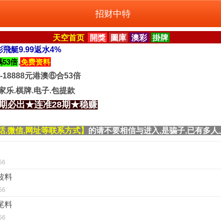
招财中特
天空首页
開獎
圖庫
澳彩
掛牌
彩飛艇9.99返水4%
53倍
,
免费资料
8-18888元港澳⑥合53倍
百家乐.棋牌.电子.包提款
三期必出★连准28期★稳赚
话,微信,网址等联系方式】
的请不要相信与进入,是骗子,已有多人
56
波料
56
尾料
56